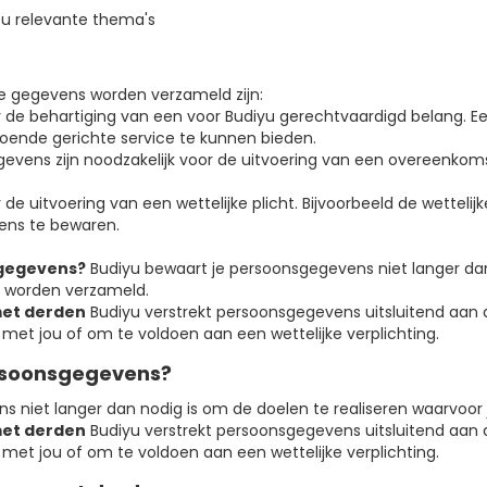
ou relevante thema's
je gegevens worden verzameld zijn:
or de behartiging van een voor Budiyu gerechtvaardigd belang. E
oende gerichte service te kunnen bieden.
gevens zijn noodzakelijk voor de uitvoering van een overeenko
 de uitvoering van een wettelijke plicht. Bijvoorbeeld de wetteli
ens te bewaren.
gegevens?
Budiyu bewaart je persoonsgegevens niet langer dan
s worden verzameld.
et derden
Budiyu verstrekt persoonsgegevens uitsluitend aan de
et jou of om te voldoen aan een wettelijke verplichting.
rsoonsgegevens?
ns niet langer dan nodig is om de doelen te realiseren waarvo
et derden
Budiyu verstrekt persoonsgegevens uitsluitend aan de
et jou of om te voldoen aan een wettelijke verplichting.