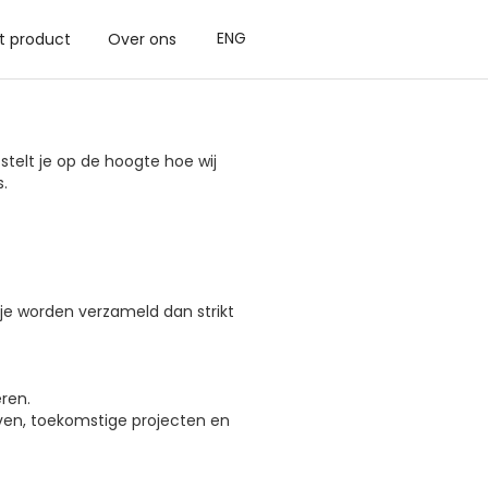
ENG
t product
Over ons
stelt je op de hoogte hoe wij
.
je worden verzameld dan strikt
ren.
even, toekomstige projecten en